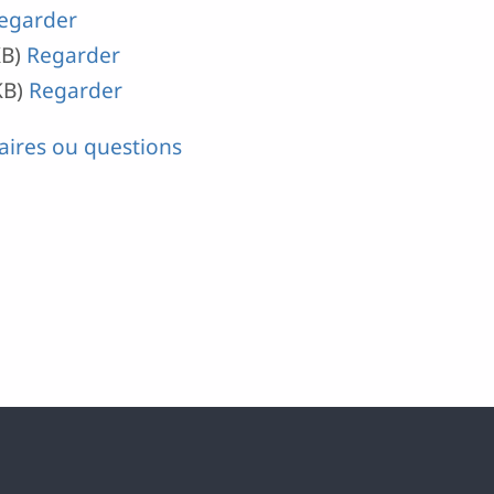
egarder
KB)
Regarder
KB)
Regarder
ires ou questions