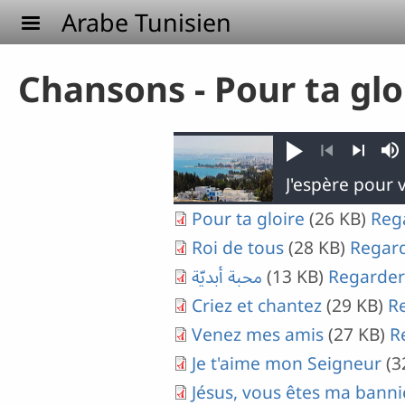
Aller au contenu principal
Arabe Tunisien
Chansons - Pour ta glo
Jouer
So
Précédent
Suivant
Pour ta gloire
(26 KB)
Reg
Roi de tous
(28 KB)
Regar
محبة أبديّة
(13 KB)
Regarder
Criez et chantez
(29 KB)
R
Venez mes amis
(27 KB)
R
Je t'aime mon Seigneur
(3
Jésus, vous êtes ma banni