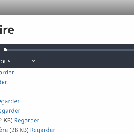
ire
Loaded
:
urdine
0.26%
arder
der
egarder
egarder
2 KB)
Regarder
ère
(28 KB)
Regarder