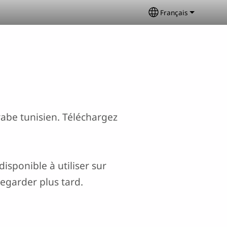
Français
Select your langu
be tunisien. Téléchargez
isponible à utiliser sur
regarder plus tard.