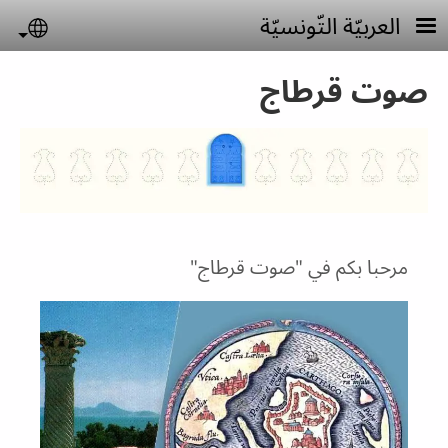
جاوز إلى المحتوى الرئيسي
العربيّة التّونسيّة
uage
صوت قرطاج
مرحبا بكم في "صوت قرطاج"