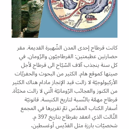
كانت قرطاج إحدى المدن الشّهيرة القديمة. مقر
حضارتين عظيمتين: القرطاجيّون والرّومان. في
كل سنة ينجذب آلاف السّيّاح الى قرطاج لأجل
صيتها كموقع هام. الكثير من البحوث والحفريّات
الأركيولوجيّة لا زالت قيد الإنجاز مادام هناك الكثير
من الكنوز والعجائب الرّومانيّة الّتي لا زالت مخبّأة.
قرطاج مهمّة بالنّسبة لتاريخ الكنيسة. قانونيّة
أسفار الكتاب المقدّس تمّ تقريرها في المجمع
الثّالث الذي انعقد بقرطاج بتاريخ 397 م.
شخصيّات بارزة مثل القدّيس أوغسطين،