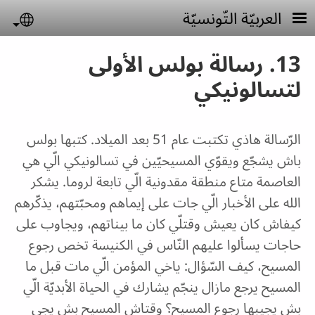
Skip to main conten
العربيّة التّونسيّة
uage
13. رسالة بولس الأولى
لتسالونيكي
الرّسالة هاذي تكتبت عام 51 بعد الميلاد. كتبها بولس
باش يشجّع ويقوّي المسيحيّين في تسالونيكي الّي هي
العاصمة متاع منطقة مقدونية الّي تابعة لروما. يشكر
الله على الأخبار الّي جات على إيماهم ومحبّتهم، يذكّرهم
كيفاش كان يعيش وقتلّي كان ما بيناتهم، ويجاوب على
حاجات يسألوا عليهم النّاس في الكنيسة تخص رجوع
المسيح، كيف السّؤال: ياخي المؤمن الّي مات قبل ما
المسيح يرجع مازال ينجّم يشارك في الحياة الأبديّة الّي
بش يجيبها رجوع المسيح؟ وقتاش المسيح بش يجي