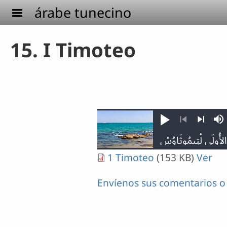
Pasar al contenido principal
árabe tunecino
15. I Timoteo
Reproducir
Si
Anterior
Siguient
1 Timoteo
(153 KB)
Ver
Envíenos sus comentarios o