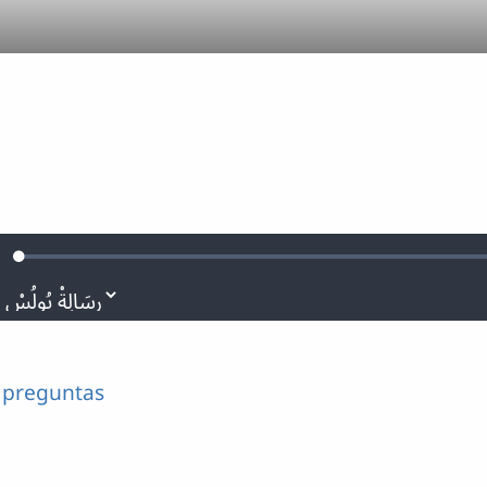
Loaded
:
lenciar
0.08%
e
 preguntas