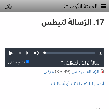
جاوز إلى المحتوى الرئيسي
العربيّة التّونسيّة
uage
17. الرّسالة لتيطس
Loaded
:
صامت
تشغيل
0.18%
التالي
السابق
تقدم تلقائي
الرّسالة لتيطس
(99 KB)
عرض
أرسل لنا تعليقاتك أو أسئلتك