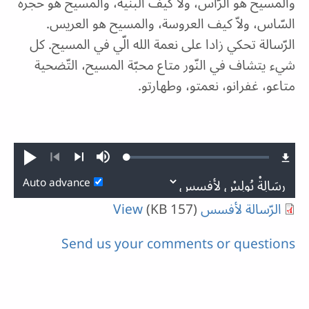
والمسيح هو الرّاس، ولاّ كيف البنية، والمسيح هو حجرة
السّاس، ولاّ كيف العروسة، والمسيح هو العريس.
الرّسالة تحكي زادا على نعمة الله الّي في المسيح. كل
شيء يتشاف في النّور متاع محبّة المسيح، التّضحية
متاعو، غفرانو، نعمتو، وطهارتو.
Loaded
:
Play
Mute
0.07%
Previous
Next
Auto advance
الرّسالة لأفسس
(157 KB)
View
Send us your comments or questions