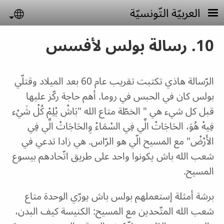
Skip to main conten
العربيّة التّونسيّة
uage
10. رسالة بولس لأفسس
الرّسالة هاذي تكتبت تقريب عام 60 بعد الميلاد وقتلّي
بولس كان في الحبس في روما. أهم حاجة ركّز عليها
قبل كل شيء هي " الخطّة متاع الله "بَاشْ يْلِمْ كُلْ شَيْء
فِيهْ هُوَ، الحَاجَاتْ الِّي فِي السْمَاءْ وِالحَاجَاتْ الِّي فِي
الأَرْضْ" مع المسيح الّي هو الرّاس. هي زادا تدعي في
شعب الله باش يكونوا واحد على طريق اتّحادهم بيسوع
المسيح.
برشة أمثلة إستعملهم بولس باش يورّي الوحدة متاع
شعب الله المتّحدين مع المسيح: الكنيسة كيف البدن،