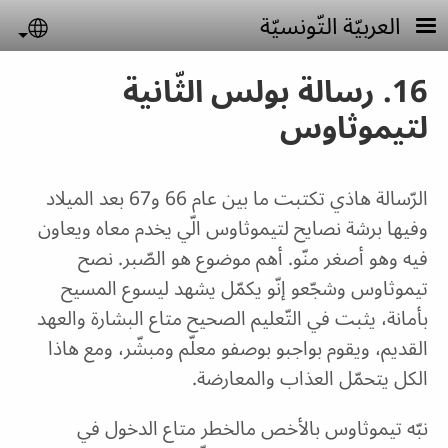
Skip to main conten
العربيّة التّونسيّة
uage
16. رسالة بولس الثّانية
لتيموثاوس
الرّسالة هاذي تكتبت ما بين عام 66 و67 بعد الميلاد
وفيها برشة نصايح لتيموثاوس الّي يخدم معاه ويعاون
فيه وهو أصغر منّو. أهم موضوع هو الصّبر. نصح
تيموثاوس وشجّعو إنّو يكمّل يشهد ليسوع المسيح
بأمانة، يثبت في التّعليم الصحيح متاع البشارة والعهد
القديم، ويقوم بواجبو بوصفو معلّم ومبشّر، ومع هاذا
الكل يتحمّل العذاب والمعارضة.
نبّه تيموثاوس بالأخص مالخطر متاع الدخول في