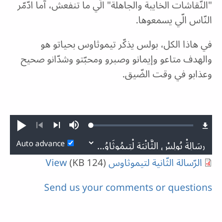
"النّقاشات الخايبة والجاهلة" الّي ما تنفعش، آما ادّمّر
النّاس الّي يسمعوها.
في هاذا الكل، بولس يذكّر تيموثاوس بحياتو هو
والهدف متاعو وإيمانو وصبرو ومحبّتو وشدّانو صحيح
وعذابو في وقت الضّيق.
Loaded
:
Play
Mute
0.12%
Previous
Next
Auto advance
الرّسالة الثّانية لتيموثاوس
(124 KB)
View
Send us your comments or questions